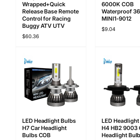
Wrapped+Quick
6000K COB
Release Base Remote
Waterproof 3
Control for Racing
MINI1-9012
Buggy ATV UTV
정
$9.04
정
$60.36
가
가
LED Headlight Bulbs
LED Headlight
H7 Car Headlight
H4 HB2 9003 
Bulbs COB
Headlight Bul