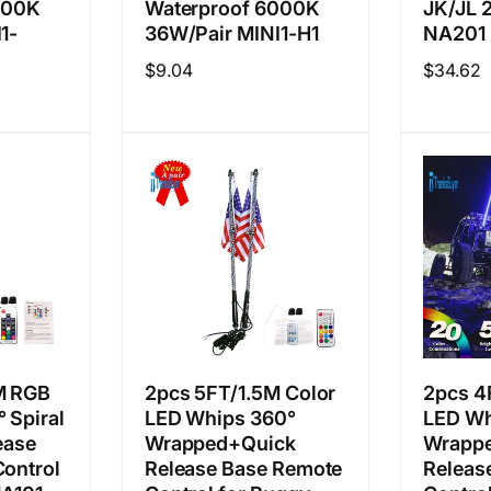
000K
Waterproof 6000K
JK/JL 
1-
36W/Pair MINI1-H1
NA201
정
$9.04
정
$34.62
가
가
M RGB
2pcs 5FT/1.5M Color
2pcs 4
 Spiral
LED Whips 360°
LED Wh
ease
Wrapped+Quick
Wrapp
ontrol
Release Base Remote
Releas