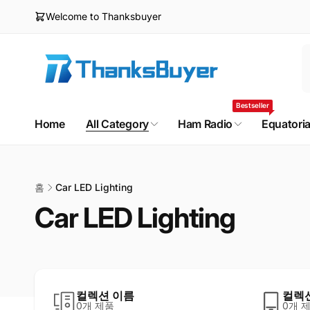
로
Welcome to Thanksbuyer
건
너
뛰
기
Bestseller
Home
All Category
Ham Radio
Equatori
홈
Car LED Lighting
Car LED Lighting
컬렉션 이름
컬렉
0개 제품
0개 