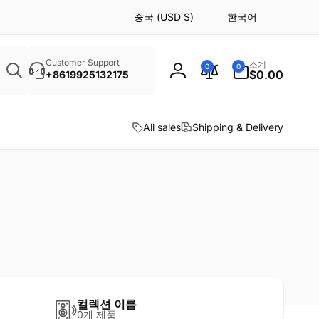
국
언
중국 (USD $)
한국어
가
어
/
0
검
지
개
Customer Support
소계
0
0
색
품
$0.00
+8619925132175
로
역
목
그
인
All sales
Shipping & Delivery
컬렉션 이름
0개 제품