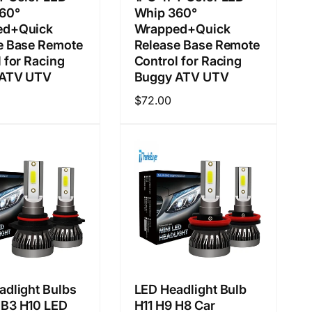
60°
Whip 360°
ed+Quick
Wrapped+Quick
e Base Remote
Release Base Remote
 for Racing
Control for Racing
 ATV UTV
Buggy ATV UTV
정
$72.00
가
adlight Bulbs
LED Headlight Bulb
B3 H10 LED
H11 H9 H8 Car