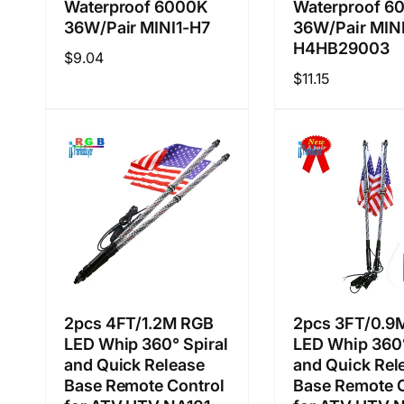
Waterproof 6000K
Waterproof 6
36W/Pair MINI1-H7
36W/Pair MINI
H4HB29003
정
$9.04
정
$11.15
가
가
2pcs 4FT/1.2M RGB
2pcs 3FT/0.9
LED Whip 360° Spiral
LED Whip 360°
and Quick Release
and Quick Rel
Base Remote Control
Base Remote C