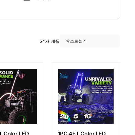
베스트셀러
54개 제품
정
렬
기
준
:
T Color LED
1PC 4FT Color LED