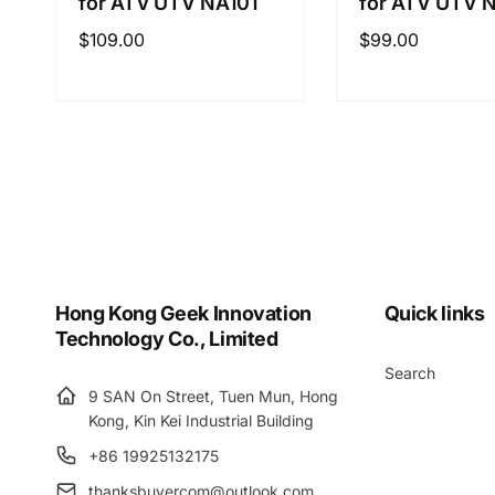
for ATV UTV NA101
for ATV UTV 
정
$109.00
정
$99.00
가
가
Hong Kong Geek Innovation
Quick links
Technology Co., Limited
Search
9 SAN On Street, Tuen Mun, Hong
Kong, Kin Kei Industrial Building
+86 19925132175
thanksbuyercom@outlook.com