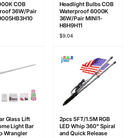
6000K COB
Headlight Bulbs COB
roof 36W/Pair
Waterproof 6000K
-9005HB3H10
36W/Pair MINI1-
H8H9H11
정
$9.04
가
r Glass Lift
2pcs 5FT/1.5M RGB
ome Light Bar
LED Whip 360° Spiral
ep Wrangler
and Quick Release