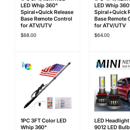
LED Whip 360°
LED Whip 360
Spiral+Quick Release
Spiral+Quick 
Base Remote Control
Base Remote C
for ATV/UTV
for ATV/UTV
정
$68.00
정
$64.00
가
가
1PC 3FT Color LED
LED Headlight
Whip 360°
9012 LED Bulb