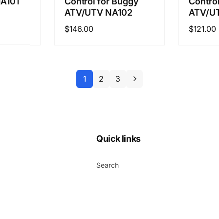
NA101
Control for Buggy
Contro
ATV/UTV NA102
ATV/U
정
$146.00
정
$121.00
가
가
1
2
3
Quick links
Search