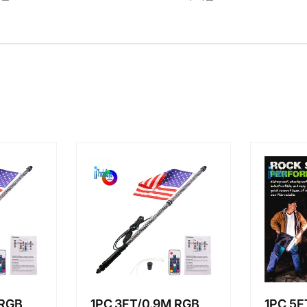
 RGB
1PC 3FT/0.9M RGB
1PC 5F