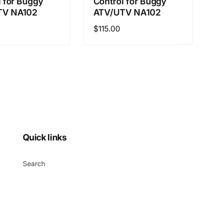
l for Buggy
Control for Buggy
TV NA102
ATV/UTV NA102
정
$115.00
가
Quick links
Search