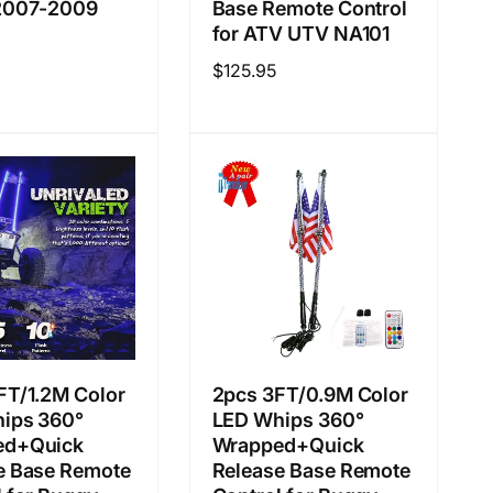
2007-2009
Base Remote Control
for ATV UTV NA101
정
$125.95
가
FT/1.2M Color
2pcs 3FT/0.9M Color
ips 360°
LED Whips 360°
ed+Quick
Wrapped+Quick
e Base Remote
Release Base Remote