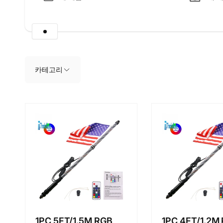
제
품
그
리
드
로
카테고리
건
너
뛰
기
1PC 5FT/1.5M RGB
1PC 4FT/1.2M