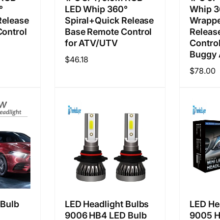
°
LED Whip 360°
Whip 3
Release
Spiral+Quick Release
Wrapp
ontrol
Base Remote Control
Releas
for ATV/UTV
Control
Buggy
정
$46.18
정
$78.00
가
가
 Bulb
LED Headlight Bulbs
LED He
9006 HB4 LED Bulb
9005 H