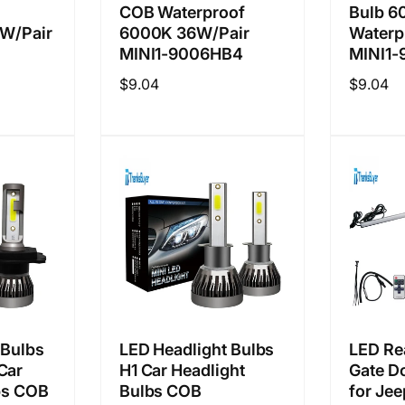
COB Waterproof
Bulb 
6W/Pair
6000K 36W/Pair
Waterp
MINI1-9006HB4
MINI1
정
$9.04
정
$9.04
가
가
 Bulbs
LED Headlight Bulbs
LED Rea
Car
H1 Car Headlight
Gate D
bs COB
Bulbs COB
for Je