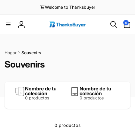
irectamente
Welcome to Thanksbuyer
l contenido
0
0
artículos
Iniciar
sesión
Hogar
Souvenirs
Souvenirs
Nombre de tu
Nombre de tu
colección
colección
0 productos
0 productos
0 productos