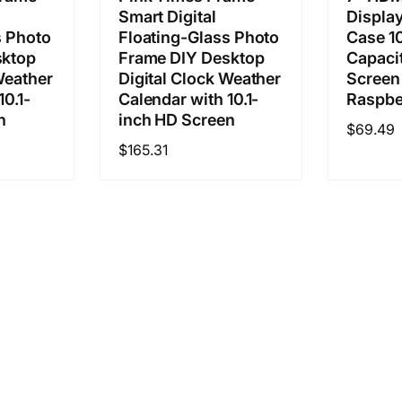
Smart Digital
Display
s Photo
Floating-Glass Photo
Case 1
sktop
Frame DIY Desktop
Capaci
Weather
Digital Clock Weather
Screen
10.1-
Calendar with 10.1-
Raspbe
n
inch HD Screen
通
$69.49
通
$165.31
常
常
価
価
格
格