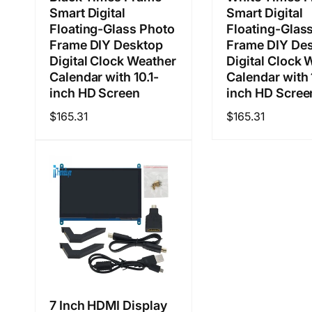
Smart Digital
Smart Digital
Floating-Glass Photo
Floating-Glas
Frame DIY Desktop
Frame DIY De
Digital Clock Weather
Digital Clock 
Calendar with 10.1-
Calendar with 
inch HD Screen
inch HD Scree
通
$165.31
通
$165.31
常
常
価
価
格
格
7 Inch HDMI Display