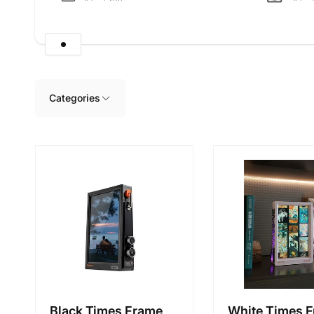
商
品
グ
リ
ッ
ド
に
Categories
ス
キ
ッ
プ
Black Times Frame
White Times 