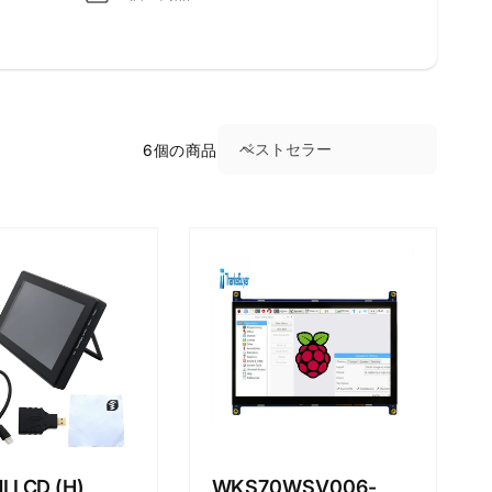
ベストセラー
6個の商品
並
び
替
え
:
I LCD (H)
WKS70WSV006-