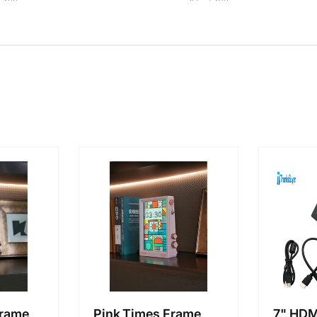
Frame
Pink Times Frame
7" HDM