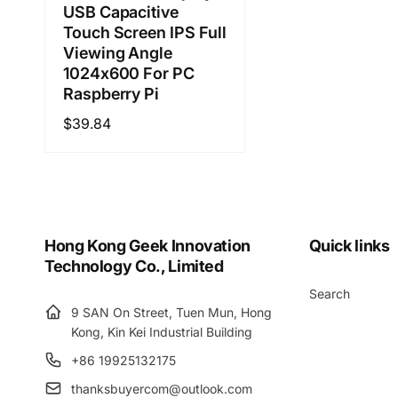
USB Capacitive
Touch Screen IPS Full
Viewing Angle
1024x600 For PC
Raspberry Pi
通
$39.84
常
価
格
Hong Kong Geek Innovation
Quick links
Technology Co., Limited
Search
9 SAN On Street, Tuen Mun, Hong
Kong, Kin Kei Industrial Building
+86 19925132175
thanksbuyercom@outlook.com