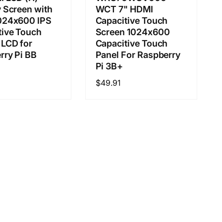
 Screen with
WCT 7" HDMI
024x600 IPS
Capacitive Touch
tive Touch
Screen 1024x600
 LCD for
Capacitive Touch
rry Pi BB
Panel For Raspberry
Pi 3B+
通
$49.91
常
価
格