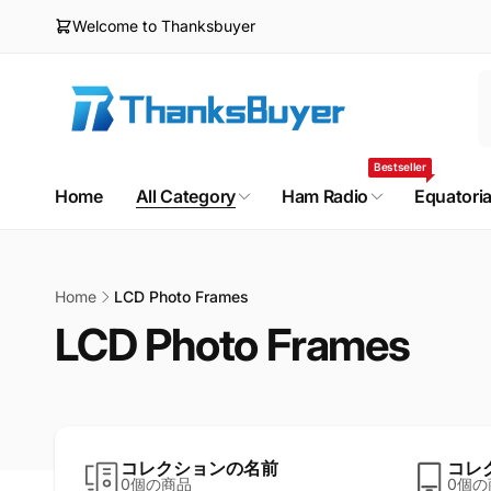
ン
Welcome to Thanksbuyer
ツ
に
進
む
Bestseller
Home
All Category
Ham Radio
Equatori
Home
LCD Photo Frames
LCD Photo Frames
コレクションの名前
コレ
0個の商品
0個の