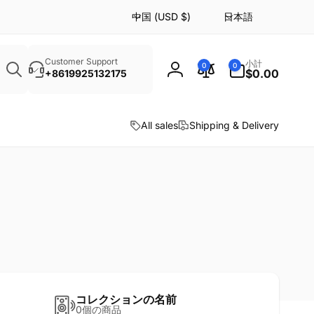
国
言
中国 (USD $)
日本語
/
語
0
地
個
検
の
域
Customer Support
小計
ア
0
0
索
$0.00
+8619925132175
ロ
イ
テ
グ
ム
イ
All sales
Shipping & Delivery
ン
コレクションの名前
0個の商品