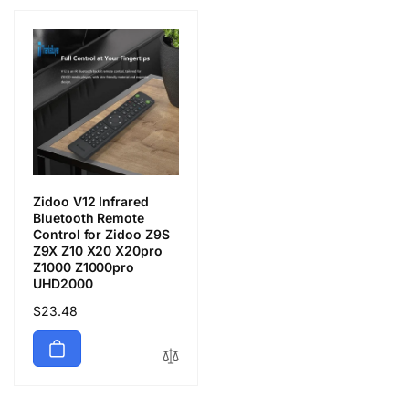
Zidoo V12 Infrared
Bluetooth Remote
Control for Zidoo Z9S
Z9X Z10 X20 X20pro
Z1000 Z1000pro
UHD2000
Обычная
$23.48
цена